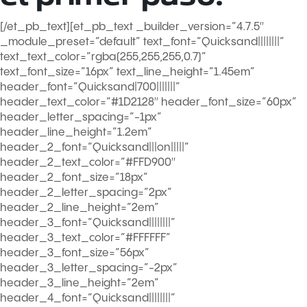
[/et_pb_text][et_pb_text _builder_version=”4.7.5″
_module_preset=”default” text_font=”Quicksand||||||||”
text_text_color=”rgba(255,255,255,0.7)”
text_font_size=”16px” text_line_height=”1.45em”
header_font=”Quicksand|700|||||||”
header_text_color=”#1D2128″ header_font_size=”60px”
header_letter_spacing=”-1px”
header_line_height=”1.2em”
header_2_font=”Quicksand|||on|||||”
header_2_text_color=”#FFD900″
header_2_font_size=”18px”
header_2_letter_spacing=”2px”
header_2_line_height=”2em”
header_3_font=”Quicksand||||||||”
header_3_text_color=”#FFFFFF”
header_3_font_size=”56px”
header_3_letter_spacing=”-2px”
header_3_line_height=”2em”
header_4_font=”Quicksand||||||||”