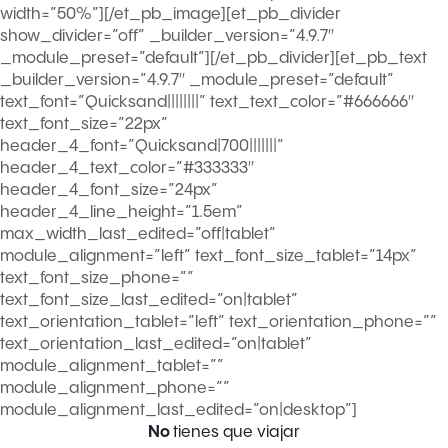
width=”50%”][/et_pb_image][et_pb_divider
show_divider=”off” _builder_version=”4.9.7″
_module_preset=”default”][/et_pb_divider][et_pb_text
_builder_version=”4.9.7″ _module_preset=”default”
text_font=”Quicksand||||||||” text_text_color=”#666666″
text_font_size=”22px”
header_4_font=”Quicksand|700|||||||”
header_4_text_color=”#333333″
header_4_font_size=”24px”
header_4_line_height=”1.5em”
max_width_last_edited=”off|tablet”
module_alignment=”left” text_font_size_tablet=”14px”
text_font_size_phone=””
text_font_size_last_edited=”on|tablet”
text_orientation_tablet=”left” text_orientation_phone=””
text_orientation_last_edited=”on|tablet”
module_alignment_tablet=””
module_alignment_phone=””
module_alignment_last_edited=”on|desktop”]
No
tienes que viajar