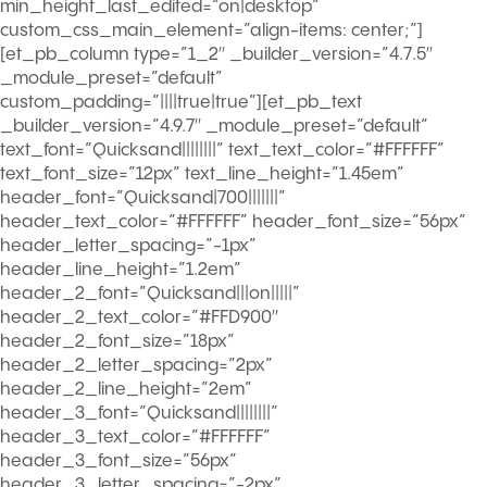
min_height_last_edited=”on|desktop”
custom_css_main_element=”align-items: center;”]
[et_pb_column type=”1_2″ _builder_version=”4.7.5″
_module_preset=”default”
custom_padding=”||||true|true”][et_pb_text
_builder_version=”4.9.7″ _module_preset=”default”
text_font=”Quicksand||||||||” text_text_color=”#FFFFFF”
text_font_size=”12px” text_line_height=”1.45em”
header_font=”Quicksand|700|||||||”
header_text_color=”#FFFFFF” header_font_size=”56px”
header_letter_spacing=”-1px”
header_line_height=”1.2em”
header_2_font=”Quicksand|||on|||||”
header_2_text_color=”#FFD900″
header_2_font_size=”18px”
header_2_letter_spacing=”2px”
header_2_line_height=”2em”
header_3_font=”Quicksand||||||||”
header_3_text_color=”#FFFFFF”
header_3_font_size=”56px”
header_3_letter_spacing=”-2px”