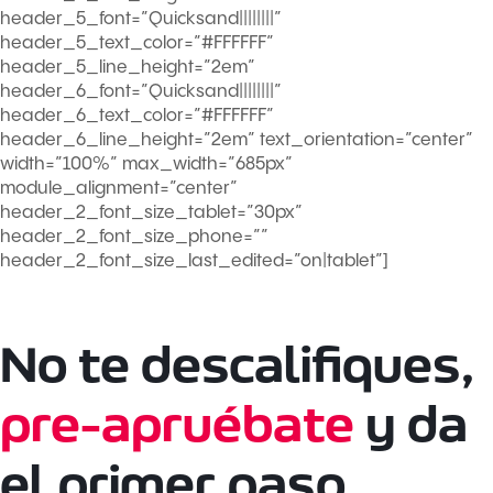
header_5_font=”Quicksand||||||||”
header_5_text_color=”#FFFFFF”
header_5_line_height=”2em”
header_6_font=”Quicksand||||||||”
header_6_text_color=”#FFFFFF”
header_6_line_height=”2em” text_orientation=”center”
width=”100%” max_width=”685px”
module_alignment=”center”
header_2_font_size_tablet=”30px”
header_2_font_size_phone=””
header_2_font_size_last_edited=”on|tablet”]
No te descalifiques,
pre-apruébate
y da
el primer paso.