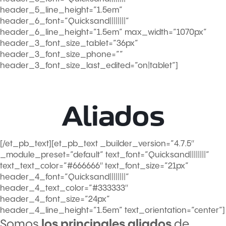
header_5_line_height=”1.5em”
header_6_font=”Quicksand||||||||”
header_6_line_height=”1.5em” max_width=”1070px”
header_3_font_size_tablet=”36px”
header_3_font_size_phone=””
header_3_font_size_last_edited=”on|tablet”]
Aliados
[/et_pb_text][et_pb_text _builder_version=”4.7.5″
_module_preset=”default” text_font=”Quicksand||||||||”
text_text_color=”#666666″ text_font_size=”21px”
header_4_font=”Quicksand||||||||”
header_4_text_color=”#333333″
header_4_font_size=”24px”
header_4_line_height=”1.5em” text_orientation=”center”]
Somos
los principales aliados
de