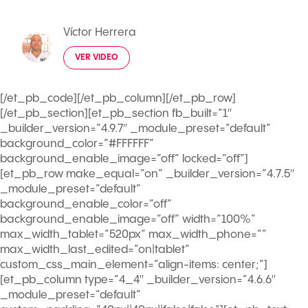
Víctor Herrera
VER VIDEO
[/et_pb_code][/et_pb_column][/et_pb_row]
[/et_pb_section][et_pb_section fb_built=”1″
_builder_version=”4.9.7″ _module_preset=”default”
background_color=”#FFFFFF”
background_enable_image=”off” locked=”off”]
[et_pb_row make_equal=”on” _builder_version=”4.7.5″
_module_preset=”default”
background_enable_color=”off”
background_enable_image=”off” width=”100%”
max_width_tablet=”520px” max_width_phone=””
max_width_last_edited=”on|tablet”
custom_css_main_element=”align-items: center;”]
[et_pb_column type=”4_4″ _builder_version=”4.6.6″
_module_preset=”default”