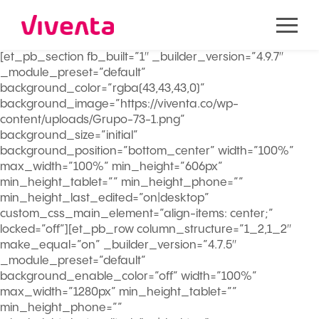
[et_pb_section fb_built=”1″ _builder_version=”4.9.7″
_module_preset=”default”
background_color=”rgba(43,43,43,0)”
background_image=”https://viventa.co/wp-
content/uploads/Grupo-73-1.png”
background_size=”initial”
background_position=”bottom_center” width=”100%”
max_width=”100%” min_height=”606px”
min_height_tablet=”” min_height_phone=””
min_height_last_edited=”on|desktop”
custom_css_main_element=”align-items: center;”
locked=”off”][et_pb_row column_structure=”1_2,1_2″
make_equal=”on” _builder_version=”4.7.5″
_module_preset=”default”
background_enable_color=”off” width=”100%”
max_width=”1280px” min_height_tablet=””
min_height_phone=””