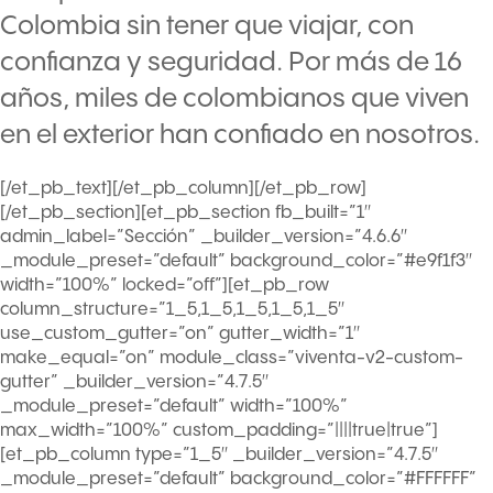
Colombia sin tener que viajar, con
confianza y seguridad. Por más de 16
años, miles de colombianos que viven
en el exterior han confiado en nosotros.
[/et_pb_text][/et_pb_column][/et_pb_row]
[/et_pb_section][et_pb_section fb_built=”1″
admin_label=”Sección” _builder_version=”4.6.6″
_module_preset=”default” background_color=”#e9f1f3″
width=”100%” locked=”off”][et_pb_row
column_structure=”1_5,1_5,1_5,1_5,1_5″
use_custom_gutter=”on” gutter_width=”1″
make_equal=”on” module_class=”viventa-v2-custom-
gutter” _builder_version=”4.7.5″
_module_preset=”default” width=”100%”
max_width=”100%” custom_padding=”||||true|true”]
[et_pb_column type=”1_5″ _builder_version=”4.7.5″
_module_preset=”default” background_color=”#FFFFFF”