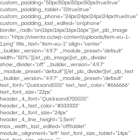
custom_padding=”50px|50px|50px|50px|true|true”
custom_padding_tablet=”||||true|true”
custom_padding_phone=”24px|24px|24px|24px|true|true”
custom_padding_last_edited=”on|phone”
border_radii=”on|16px|16px|16px|16px”][et_pb_image
src=”https://viventa.co/wp-content/uploads/item-eu-1-
1.png” title_text=”item-eu-1″ align=”center”
_builder_version=”4.9.7″ _module_preset=”default”
width=”50%”][/et_pb_image][et_pb_divider
show_divider=”off” _builder_version=”4.9.7″
_module_preset=”default”][/et_pb_divider][et_pb_text
_builder_version=”4.9.7″ _module_preset=”default”
text_font=”Quicksand||||||||” text_text_color=”#666666″
text_font_size=”22px”
header_4_font=”Quicksand|700|||||||”
header_4_text_color=”#333333″
header_4_font_size=”24px”
header_4_line_height=”1.5em”
max_width_last_edited=”off|tablet”
module_alignment=”left” text_font_size_tablet=”14px”