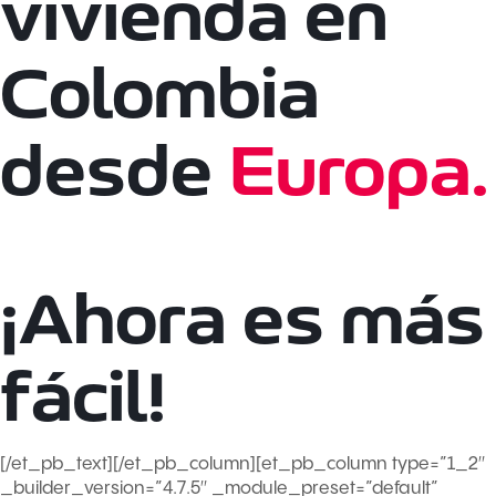
vivienda en
Colombia
desde
Europa.
¡Ahora es más
fácil!
[/et_pb_text][/et_pb_column][et_pb_column type=”1_2″
_builder_version=”4.7.5″ _module_preset=”default”