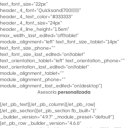
text_font_size=”22px”
header_4_font=”Quicksand|700|||||||”
header_4_text_color=”#333333″
header_4_font_size=”24px”
header_4_line_height=”1.5em”
max_width_last_edited=”off|tablet”
module_alignment=”left” text_font_size_tablet=”14px”
text_font_size_phone=””
text_font_size_last_edited=”on|tablet”
text_orientation_tablet=”left” text_orientation_phone=””
text_orientation_last_edited=”on|tablet”
module_alignment_tablet=””
module_alignment_phone=””
module_alignment_last_edited=”on|desktop”]
Asesoría
personalizada
[/et_pb_text][/et_pb_column][/et_pb_row]
[/et_pb_section][et_pb_section fb_built=”1″
_builder_version=”4.9.7″ _module_preset=”default”]
[et_pb_row _builder_version=”4.6.6″