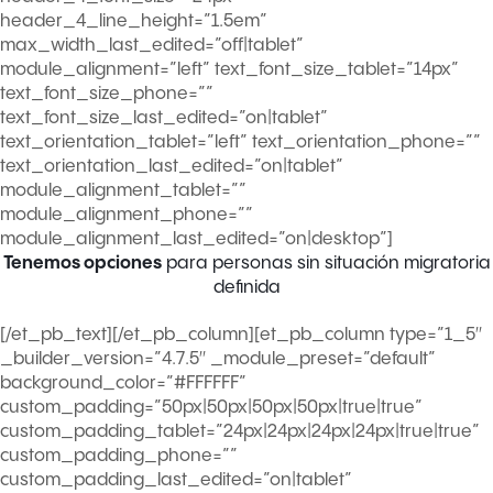
header_4_line_height=”1.5em”
max_width_last_edited=”off|tablet”
module_alignment=”left” text_font_size_tablet=”14px”
text_font_size_phone=””
text_font_size_last_edited=”on|tablet”
text_orientation_tablet=”left” text_orientation_phone=””
text_orientation_last_edited=”on|tablet”
module_alignment_tablet=””
module_alignment_phone=””
module_alignment_last_edited=”on|desktop”]
Tenemos opciones
para personas
sin situación migratoria
definida
[/et_pb_text][/et_pb_column][et_pb_column type=”1_5″
_builder_version=”4.7.5″ _module_preset=”default”
background_color=”#FFFFFF”
custom_padding=”50px|50px|50px|50px|true|true”
custom_padding_tablet=”24px|24px|24px|24px|true|true”
custom_padding_phone=””
custom_padding_last_edited=”on|tablet”