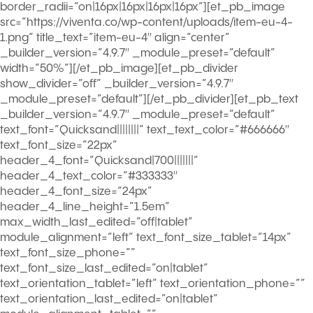
border_radii=”on|16px|16px|16px|16px”][et_pb_image
src=”https://viventa.co/wp-content/uploads/item-eu-4-
1.png” title_text=”item-eu-4″ align=”center”
_builder_version=”4.9.7″ _module_preset=”default”
width=”50%”][/et_pb_image][et_pb_divider
show_divider=”off” _builder_version=”4.9.7″
_module_preset=”default”][/et_pb_divider][et_pb_text
_builder_version=”4.9.7″ _module_preset=”default”
text_font=”Quicksand||||||||” text_text_color=”#666666″
text_font_size=”22px”
header_4_font=”Quicksand|700|||||||”
header_4_text_color=”#333333″
header_4_font_size=”24px”
header_4_line_height=”1.5em”
max_width_last_edited=”off|tablet”
module_alignment=”left” text_font_size_tablet=”14px”
text_font_size_phone=””
text_font_size_last_edited=”on|tablet”
text_orientation_tablet=”left” text_orientation_phone=””
text_orientation_last_edited=”on|tablet”