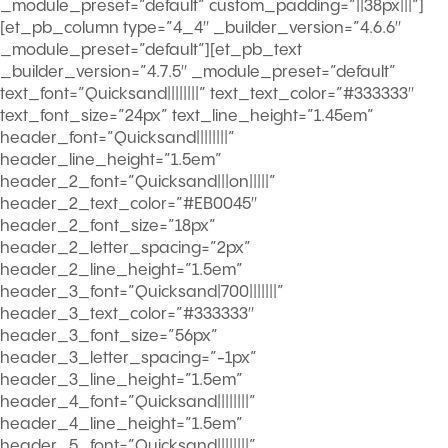
_module_preset=”default” custom_padding=”||38px|||”]
[et_pb_column type=”4_4″ _builder_version=”4.6.6″
_module_preset=”default”][et_pb_text
_builder_version=”4.7.5″ _module_preset=”default”
text_font=”Quicksand||||||||” text_text_color=”#333333″
text_font_size=”24px” text_line_height=”1.45em”
header_font=”Quicksand||||||||”
header_line_height=”1.5em”
header_2_font=”Quicksand|||on|||||”
header_2_text_color=”#EB0045″
header_2_font_size=”18px”
header_2_letter_spacing=”2px”
header_2_line_height=”1.5em”
header_3_font=”Quicksand|700|||||||”
header_3_text_color=”#333333″
header_3_font_size=”56px”
header_3_letter_spacing=”-1px”
header_3_line_height=”1.5em”
header_4_font=”Quicksand||||||||”
header_4_line_height=”1.5em”
header_5_font=”Quicksand||||||||”