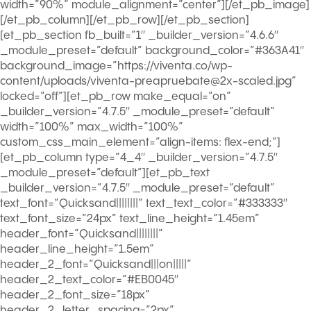
width=”90%” module_alignment=”center”][/et_pb_image]
[/et_pb_column][/et_pb_row][/et_pb_section]
[et_pb_section fb_built=”1″ _builder_version=”4.6.6″
_module_preset=”default” background_color=”#363A41″
background_image=”https://viventa.co/wp-
content/uploads/viventa-preapruebate@2x-scaled.jpg”
locked=”off”][et_pb_row make_equal=”on”
_builder_version=”4.7.5″ _module_preset=”default”
width=”100%” max_width=”100%”
custom_css_main_element=”align-items: flex-end;”]
[et_pb_column type=”4_4″ _builder_version=”4.7.5″
_module_preset=”default”][et_pb_text
_builder_version=”4.7.5″ _module_preset=”default”
text_font=”Quicksand||||||||” text_text_color=”#333333″
text_font_size=”24px” text_line_height=”1.45em”
header_font=”Quicksand||||||||”
header_line_height=”1.5em”
header_2_font=”Quicksand|||on|||||”
header_2_text_color=”#EB0045″
header_2_font_size=”18px”
header_2_letter_spacing=”2px”