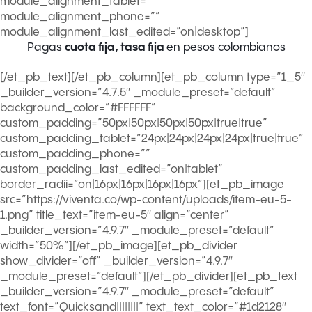
module_alignment_tablet=””
module_alignment_phone=””
module_alignment_last_edited=”on|desktop”]
Pagas
cuota fija, tasa fija
en
pesos colombianos
[/et_pb_text][/et_pb_column][et_pb_column type=”1_5″
_builder_version=”4.7.5″ _module_preset=”default”
background_color=”#FFFFFF”
custom_padding=”50px|50px|50px|50px|true|true”
custom_padding_tablet=”24px|24px|24px|24px|true|true”
custom_padding_phone=””
custom_padding_last_edited=”on|tablet”
border_radii=”on|16px|16px|16px|16px”][et_pb_image
src=”https://viventa.co/wp-content/uploads/item-eu-5-
1.png” title_text=”item-eu-5″ align=”center”
_builder_version=”4.9.7″ _module_preset=”default”
width=”50%”][/et_pb_image][et_pb_divider
show_divider=”off” _builder_version=”4.9.7″
_module_preset=”default”][/et_pb_divider][et_pb_text
_builder_version=”4.9.7″ _module_preset=”default”
text_font=”Quicksand||||||||” text_text_color=”#1d2128″