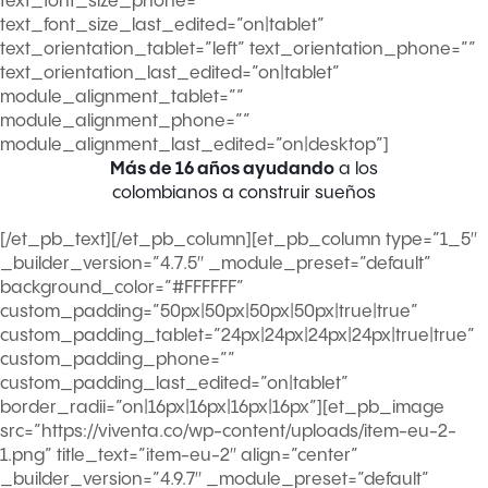
text_font_size_phone=””
text_font_size_last_edited=”on|tablet”
text_orientation_tablet=”left” text_orientation_phone=””
text_orientation_last_edited=”on|tablet”
module_alignment_tablet=””
module_alignment_phone=””
module_alignment_last_edited=”on|desktop”]
Más de 16 años ayudando
a los
colombianos a construir sueños
[/et_pb_text][/et_pb_column][et_pb_column type=”1_5″
_builder_version=”4.7.5″ _module_preset=”default”
background_color=”#FFFFFF”
custom_padding=”50px|50px|50px|50px|true|true”
custom_padding_tablet=”24px|24px|24px|24px|true|true”
custom_padding_phone=””
custom_padding_last_edited=”on|tablet”
border_radii=”on|16px|16px|16px|16px”][et_pb_image
src=”https://viventa.co/wp-content/uploads/item-eu-2-
1.png” title_text=”item-eu-2″ align=”center”
_builder_version=”4.9.7″ _module_preset=”default”