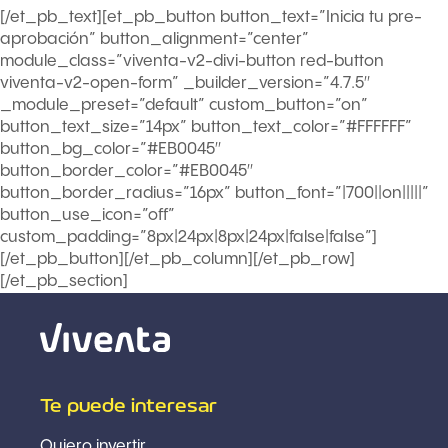
[/et_pb_text][et_pb_button button_text=”Inicia tu pre-
aprobación” button_alignment=”center”
module_class=”viventa-v2-divi-button red-button
viventa-v2-open-form” _builder_version=”4.7.5″
_module_preset=”default” custom_button=”on”
button_text_size=”14px” button_text_color=”#FFFFFF”
button_bg_color=”#EB0045″
button_border_color=”#EB0045″
button_border_radius=”16px” button_font=”|700||on|||||”
button_use_icon=”off”
custom_padding=”8px|24px|8px|24px|false|false”]
[/et_pb_button][/et_pb_column][/et_pb_row]
[/et_pb_section]
Te puede interesar
Quiero invertir