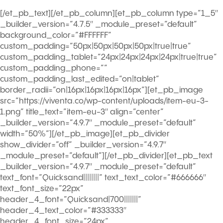
[/et_pb_text][/et_pb_column][et_pb_column type=”1_5″
_builder_version=”4.7.5″ _module_preset=”default”
background_color=”#FFFFFF”
custom_padding=”50px|50px|50px|50px|true|true”
custom_padding_tablet=”24px|24px|24px|24px|true|true”
custom_padding_phone=””
custom_padding_last_edited=”on|tablet”
border_radii=”on|16px|16px|16px|16px”][et_pb_image
src=”https://viventa.co/wp-content/uploads/item-eu-3-
1.png” title_text=”item-eu-3″ align=”center”
_builder_version=”4.9.7″ _module_preset=”default”
width=”50%”][/et_pb_image][et_pb_divider
show_divider=”off” _builder_version=”4.9.7″
_module_preset=”default”][/et_pb_divider][et_pb_text
_builder_version=”4.9.7″ _module_preset=”default”
text_font=”Quicksand||||||||” text_text_color=”#666666″
text_font_size=”22px”
header_4_font=”Quicksand|700|||||||”
header_4_text_color=”#333333″
header_4_font_size=”24px”