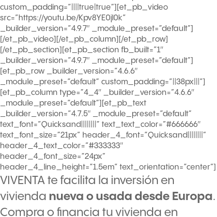
custom_padding=”||||true|true”][et_pb_video
src=”https://youtu.be/Kpv8YE0jl0k”
_builder_version=”4.9.7″ _module_preset=”default”]
[/et_pb_video][/et_pb_column][/et_pb_row]
[/et_pb_section][et_pb_section fb_built=”1″
_builder_version=”4.9.7″ _module_preset=”default”]
[et_pb_row _builder_version=”4.6.6″
_module_preset=”default” custom_padding=”||38px|||”]
[et_pb_column type=”4_4″ _builder_version=”4.6.6″
_module_preset=”default”][et_pb_text
_builder_version=”4.7.5″ _module_preset=”default”
text_font=”Quicksand||||||||” text_text_color=”#666666″
text_font_size=”21px” header_4_font=”Quicksand||||||||”
header_4_text_color=”#333333″
header_4_font_size=”24px”
header_4_line_height=”1.5em” text_orientation=”center”]
VIVENTA te facilita la inversión en
vivienda
nueva o usada desde Europa
.
Compra o financia tu vivienda en