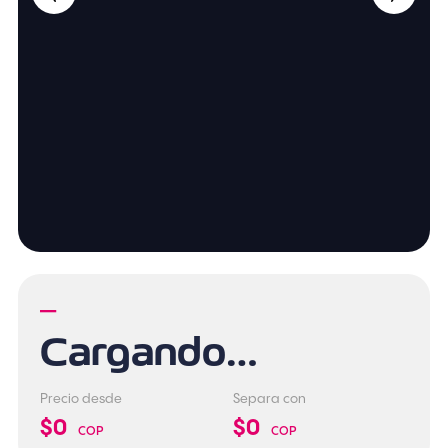
—
Cargando…
Precio desde
Separa con
$0
$0
COP
COP