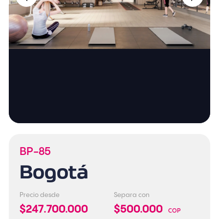
BP-85
Bogotá
Precio desde
Separa con
$247.700.000
$500.000
COP