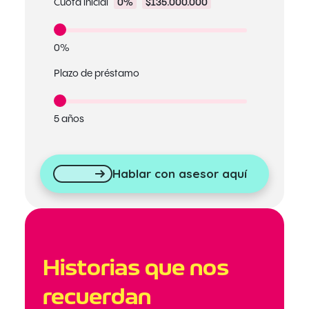
Cuota inicial
0%
$135.000.000
0%
Plazo de préstamo
5 años
Hablar con asesor aquí
Historias que nos
recuerdan