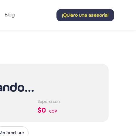
Blog
¡Quiero una asesoría!
ando…
Separa con
$0
COP
Ver brochure