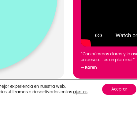
“Con números claros y la as
un deseo... es un plan real.”
— Karen
mejor experiencia en nuestra web.
Aceptar
s utilizamos o desactivarlas en los
.
ajustes