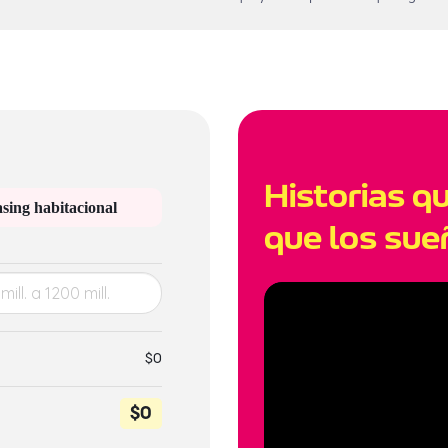
Historias q
sing habitacional
que los sue
$0
$0