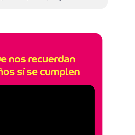
ue nos recuerdan
ños sí se cumplen