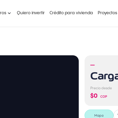
ros
Quiero invertir
Crédito para vivienda
Proyectos
—
Carg
Precio desde
$0
COP
Mapa