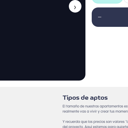
›
—
Tipos de aptos
El tamaño de nuestros apartamentos es
realmente vas a vivir y crear tus momen
Y recuerda que los precios son valores 
del proyecto. Aquí estamos para guiarte