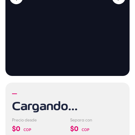
—
Cargando…
Precio desde
Separa con
$0
$0
COP
COP