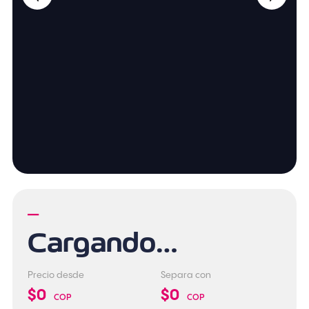
—
Cargando…
Precio desde
Separa con
$0
$0
COP
COP