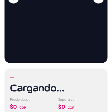
—
Cargando…
Precio desde
Separa con
$0
$0
COP
COP