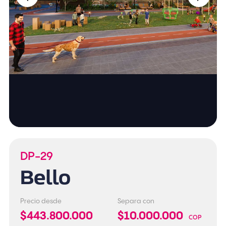
DP-29
Bello
Precio desde
Separa con
$443.800.000
$10.000.000
COP