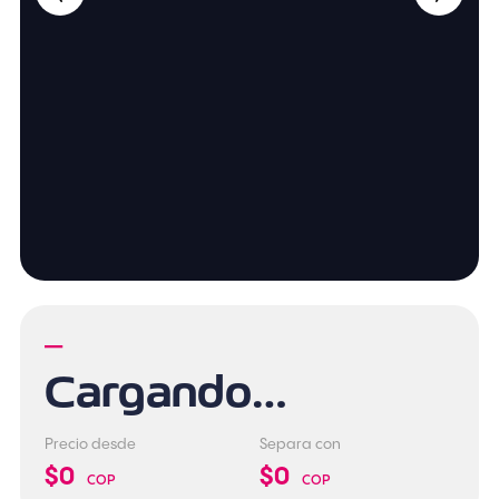
—
Cargando…
Precio desde
Separa con
$0
$0
COP
COP