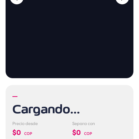
—
Cargando…
Precio desde
Separa con
$0
$0
COP
COP