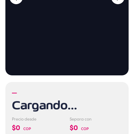
—
Cargando…
Precio desde
Separa con
$0
$0
COP
COP