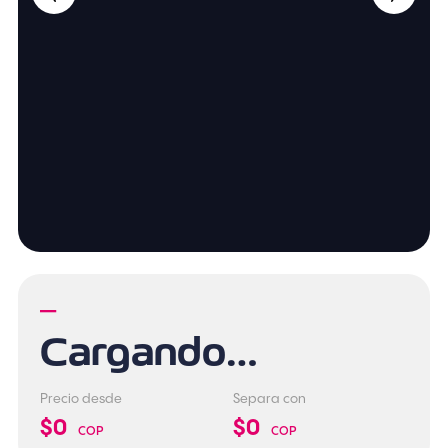
—
Cargando…
Precio desde
Separa con
$0
$0
COP
COP