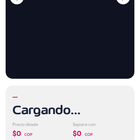
—
Cargando…
Precio desde
Separa con
$0
$0
COP
COP