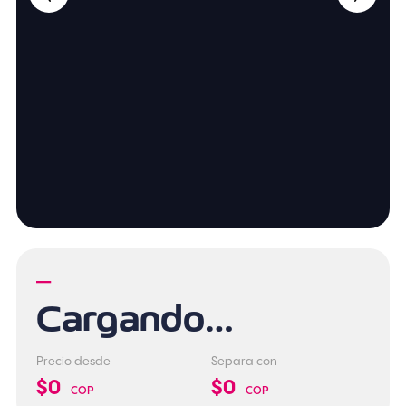
—
Cargando…
Precio desde
Separa con
$0
$0
COP
COP