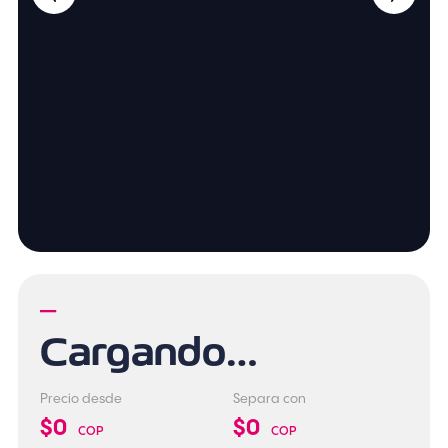
—
Cargando…
Precio desde
Separa con
$0
$0
COP
COP