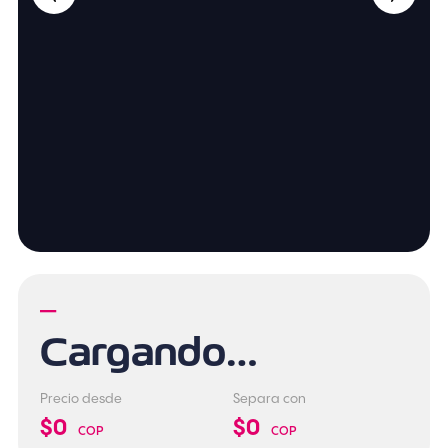
—
Cargando…
Precio desde
Separa con
$0
$0
COP
COP