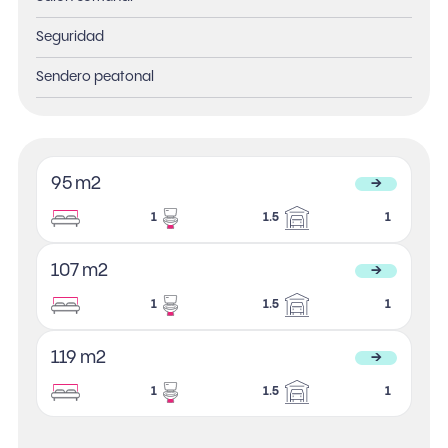
Seguridad
Sendero peatonal
95 m2
→
1
1.5
1
107 m2
→
1
1.5
1
119 m2
→
1
1.5
1