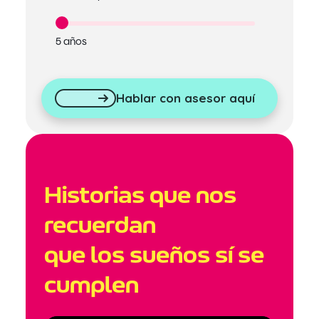
5 años
Hablar con asesor aquí
Historias que nos
recuerdan
que los sueños sí se
cumplen