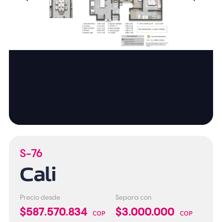
S-76
Cali
Precio desde
Separa con
$587.570.834
$3.000.000
COP
COP