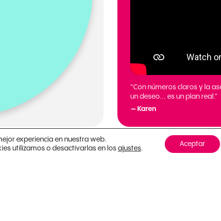
“Con números claros y la as
un deseo... es un plan real.”
— Karen
mejor experiencia en nuestra web.
Aceptar
s utilizamos o desactivarlas en los
.
ajustes