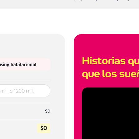
Historias q
sing habitacional
que los sue
$0
$0