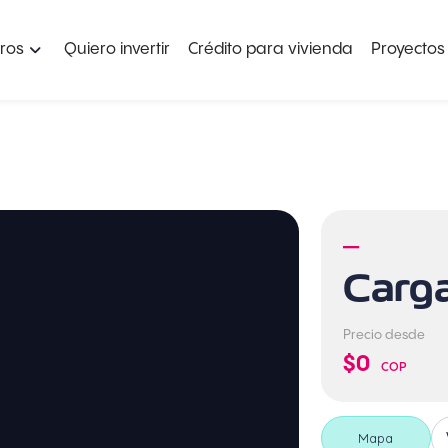
ros
Quiero invertir
Crédito para vivienda
Proyectos
—
Carg
Precio desde
$0
COP
Mapa