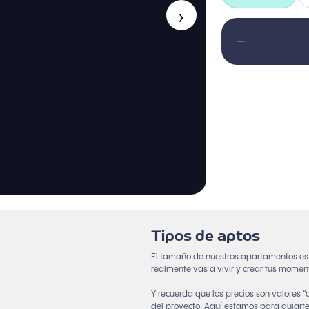
›
—
Tipos de aptos
El tamaño de nuestros apartamentos es
realmente vas a vivir y crear tus momen
Y recuerda que los precios son valores 
del proyecto. Aquí estamos para guiarte