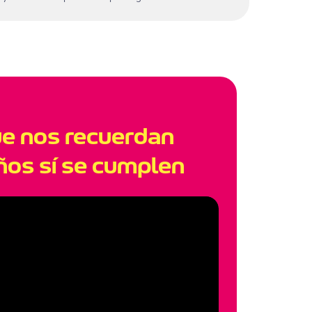
ue nos recuerdan
ños sí se cumplen