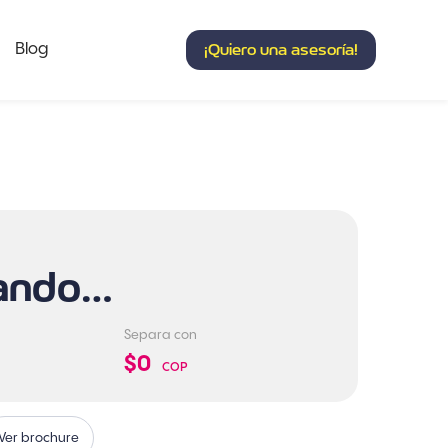
Blog
¡Quiero una asesoría!
ando…
Separa con
$0
COP
Ver brochure