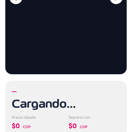
—
Cargando…
Precio desde
Separa con
$0
$0
COP
COP