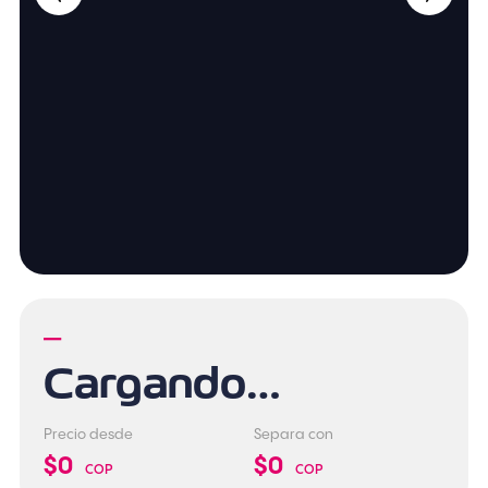
—
Cargando…
Precio desde
Separa con
$0
$0
COP
COP