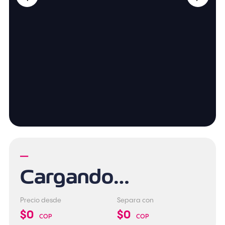
—
Cargando…
Precio desde
Separa con
$0
$0
COP
COP