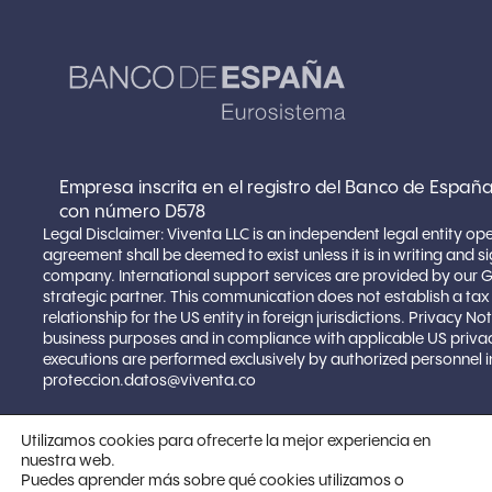
Empresa inscrita en el registro del Banco de España
con número D578
Legal Disclaimer: Viventa LLC is an independent legal entity op
agreement shall be deemed to exist unless it is in writing and 
company. International support services are provided by our 
strategic partner. This communication does not establish a ta
relationship for the US entity in foreign jurisdictions. Privacy 
business purposes and in compliance with applicable US privacy
executions are performed exclusively by authorized personnel in
proteccion.datos@viventa.co
Utilizamos cookies para ofrecerte la mejor experiencia en
nuestra web.
Copyright © 2025 VIVENTA LLC | Todos los
Puedes aprender más sobre qué cookies utilizamos o
derechos reservados