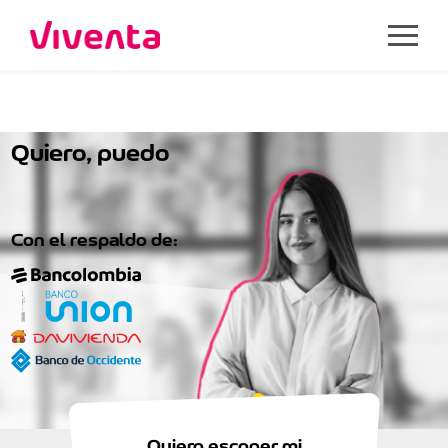
Quiero, puedo
y merezco
Mi casa en Colombia.
Con el respaldo de:
Quiero escoger mi