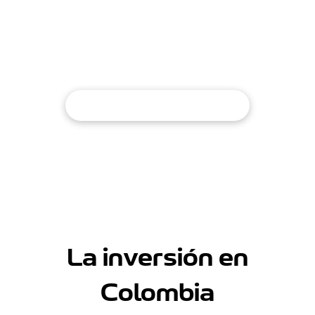
Certificados por Bancolombia y Davivienda como
los mejores brokers para colombianos en el
exterior.
Ver todos los testimoniales
EL BLOG DE
La inversión en
Colombia