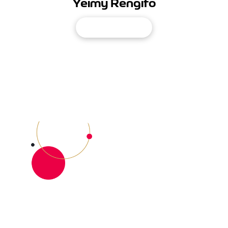
Yeimy Rengifo
Ver video
0
1
2
3
4
Seguridad y
respaldo