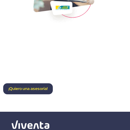
CONTACTO
¡Quiero una asesoría!
Aprovecha tu esfuerzo, no dejes pasar más tiempo
para hacer realidad tu meta de invertir en vivienda en
Colombia.
¡Quiero una asesoría!