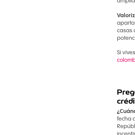
amplia,
Valoriz
apartam
casas d
potenci
Si viv
colomb
Preg
créd
¿Cuánd
fecha 
Repúbl
incent