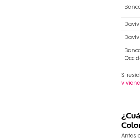
Banc
Daviv
Daviv
Banc
Occid
Si res
vivien
¿Cuá
Colo
Antes 