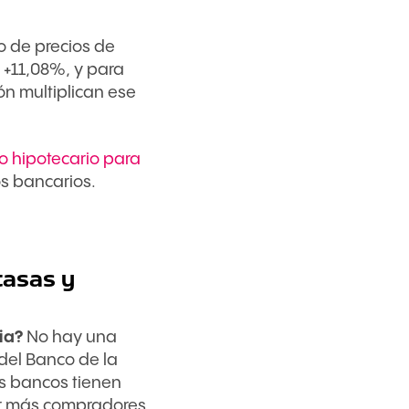
o de precios de
e +11,08%, y para
ón multiplican ese
o hipotecario para
s bancarios.
tasas y
ia?
No hay una
del Banco de la
os bancos tienen
ar más compradores