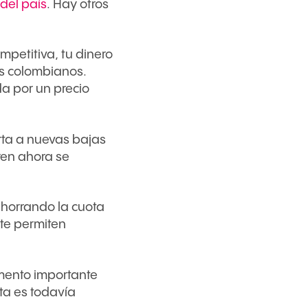
del país
. Hay otros
petitiva, tu dinero
os colombianos.
a por un precio
erta a nuevas bajas
ren ahora se
horrando la cuota
 te permiten
mento importante
ta es todavía