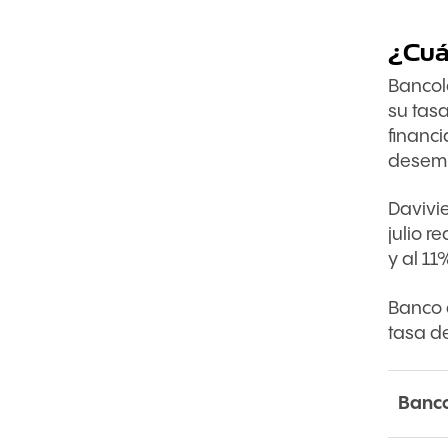
¿Cuá
Bancolo
su tasa
financ
desemb
Davivie
julio r
y al 11
Banco 
tasa d
Banc