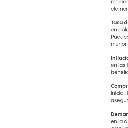
momen
elemen
Tasa d
en dól
Puedes
menor.
Inflac
en las
benefic
Compra
inicial
asegur
Deman
en la 