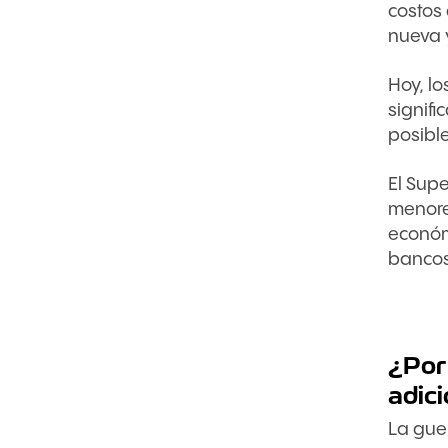
costos
nueva 
Hoy, l
signifi
posibl
El Supe
menores
económi
bancos
¿Por 
adic
La guer