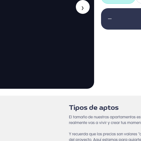
›
—
Tipos de aptos
El tamaño de nuestros apartamentos es
realmente vas a vivir y crear tus momen
Y recuerda que los precios son valores 
del proyecto. Aquí estamos para guiarte