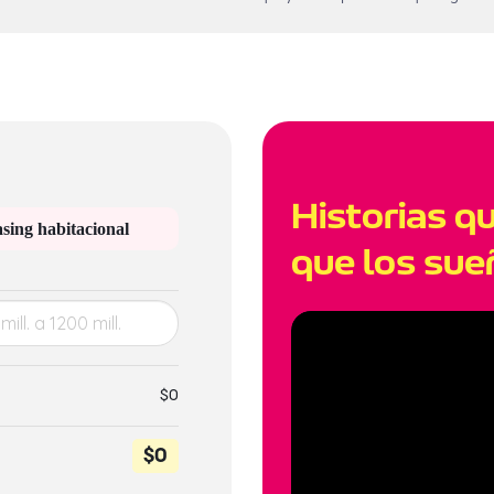
Historias q
sing habitacional
que los sue
$0
$0