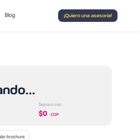
Blog
¡Quiero una asesoría!
ando…
Separa con
$0
COP
Ver brochure