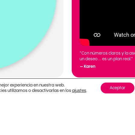
“Con números claros y la as
un deseo... es un plan real.”
— Karen
mejor experiencia en nuestra web.
Aceptar
s utilizamos o desactivarlas en los
.
ajustes