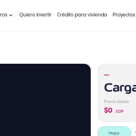
ros
Quiero invertir
Crédito para vivienda
Proyectos
—
Carg
Precio desde
$0
COP
Mapa