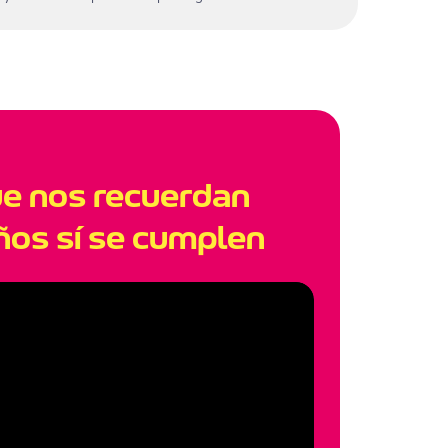
ue nos recuerdan
ños sí se cumplen