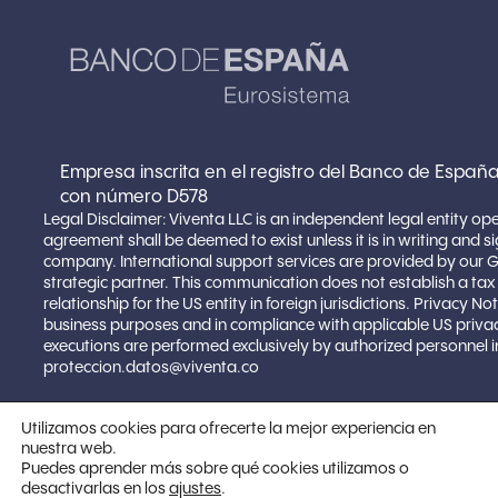
Empresa inscrita en el registro del Banco de España
con número D578
Legal Disclaimer: Viventa LLC is an independent legal entity op
agreement shall be deemed to exist unless it is in writing and 
company. International support services are provided by our 
strategic partner. This communication does not establish a ta
relationship for the US entity in foreign jurisdictions. Privacy 
business purposes and in compliance with applicable US privacy
executions are performed exclusively by authorized personnel in
proteccion.datos@viventa.co
Utilizamos cookies para ofrecerte la mejor experiencia en
nuestra web.
Copyright © 2025 VIVENTA LLC | Todos los
Puedes aprender más sobre qué cookies utilizamos o
derechos reservados
desactivarlas en los
.
ajustes