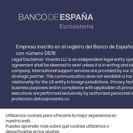
Empresa inscrita en el registro del Banco de España
con número D578
Legal Disclaimer: Viventa LLC is an independent legal entity op
agreement shall be deemed to exist unless it is in writing and 
company. International support services are provided by our 
strategic partner. This communication does not establish a ta
relationship for the US entity in foreign jurisdictions. Privacy 
business purposes and in compliance with applicable US privacy
executions are performed exclusively by authorized personnel in
proteccion.datos@viventa.co
Utilizamos cookies para ofrecerte la mejor experiencia en
Copyright © 2025 VIVENTA LLC | Todos los
nuestra web.
Puedes aprender más sobre qué cookies utilizamos o
derechos reservados
desactivarlas en los
.
ajustes