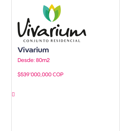
Armenia - Av.
Centenario
Vivarium
Desde: 80m
2
$539'000,000 COP
Ver proyecto