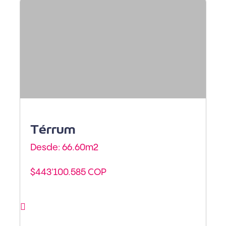
Armenia - Armenia
Térrum
Desde: 66.60m
2
$443'100.585 COP