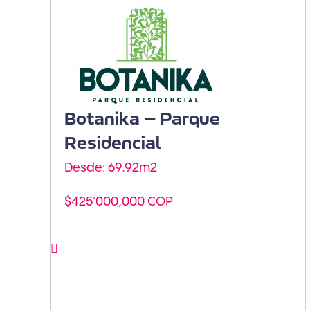
Armenia - Avenida
Centenario
Botanika – Parque
Residencial
Desde: 69.92m
2
$425'000,000 COP
Ver proyecto