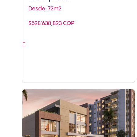
Desde: 72m
2
$528'638,823 COP
Ver proyecto