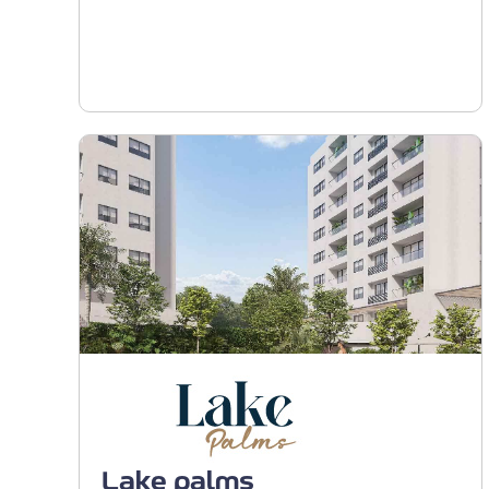
Barranquilla -
Buenavista
Lake palms