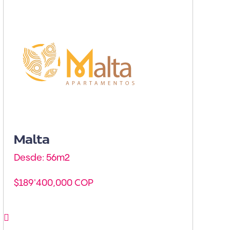
Barranquilla - Puerto
Colombia
Malta
Desde: 56m
2
$189'400,000 COP