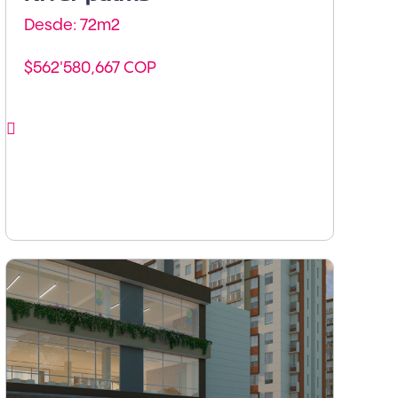
Desde: 72m
2
$562'580,667 COP
Ver proyecto