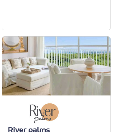
Ver proyecto
Barranquilla - Norte de
Barranquilla
River palms