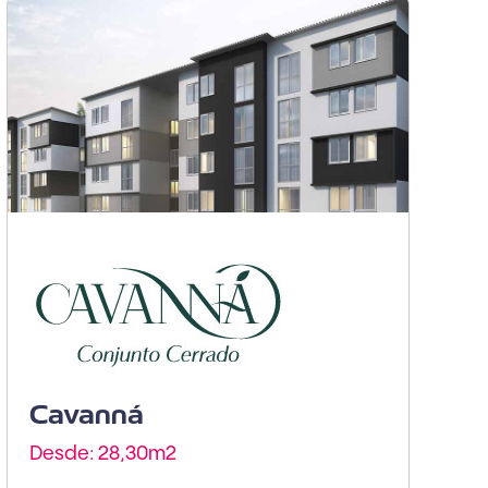
Armenia - Vía Puerto
Espejo
Cavanná
Desde: 28,30m
2