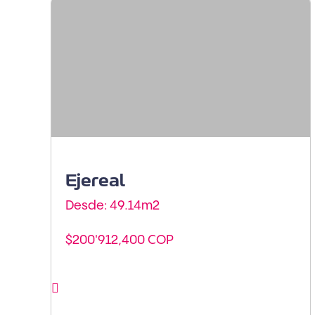
Armenia - Sur de
Armenia
Ejereal
Desde: 49.14m
2
$200'912,400 COP