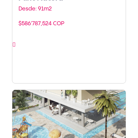
Desde: 91m
2
$586'787,524 COP
Ver proyecto