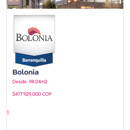
Barranquilla - Miramar
Bolonia
Desde: 98.04m
2
$477'929,000 COP