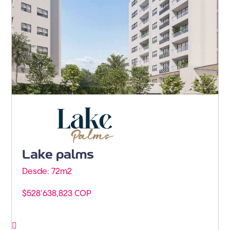
Barranquilla - Buenavista
Lake palms
Desde: 72m
2
$528'638,823 COP