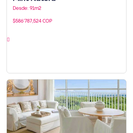
Desde: 91m
2
$586'787,524 COP
Ver proyecto