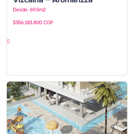
Vizcaína – Aromanzza
Desde: 69.5m
2
$356.183.800 COP
Ver proyecto