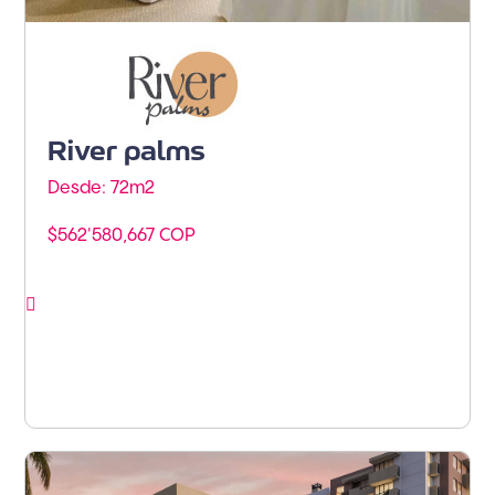
Barranquilla - Norte de
Barranquilla
River palms
Desde: 72m
2
$562'580,667 COP
Ver proyecto