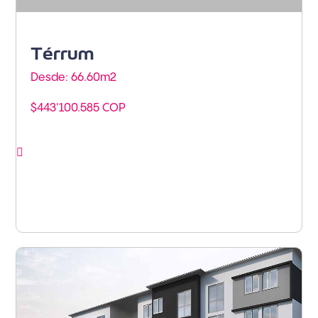
Térrum
Desde: 66.60m
2
$443'100.585 COP
Ver proyecto