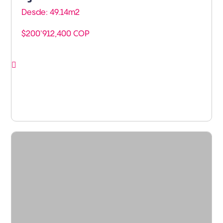
Desde: 49.14m
2
$200'912,400 COP
Ver proyecto
Armenia - Armenia