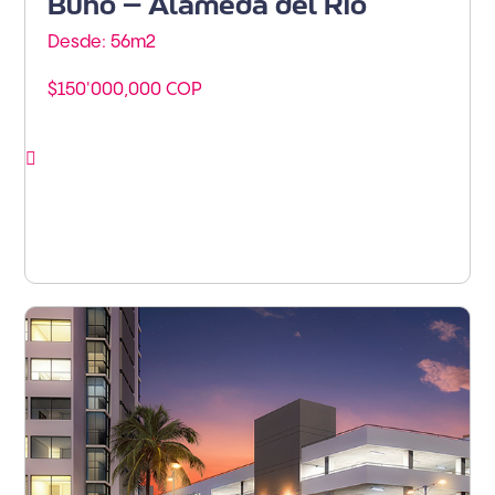
Búho – Alameda del Río
Desde: 56m
2
$150'000,000 COP
Ver proyecto