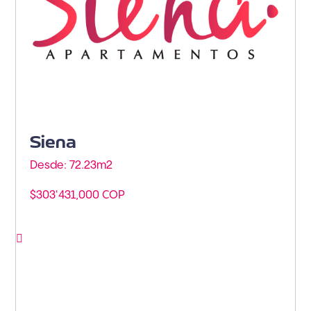
Siena
Desde: 72.23m
2
$303'431,000 COP
Ver proyecto