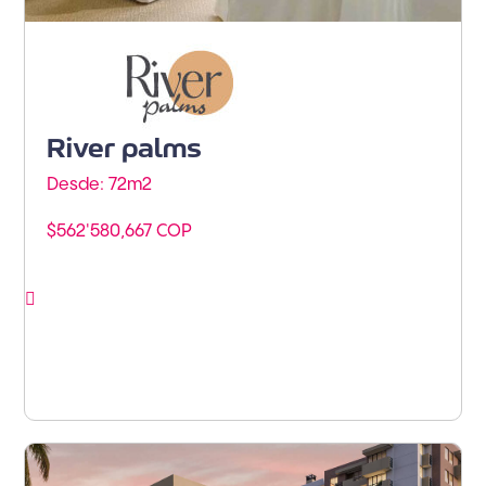
Barranquilla - Norte de
Barranquilla
River palms
Desde: 72m
2
$562'580,667 COP
Ver proyecto