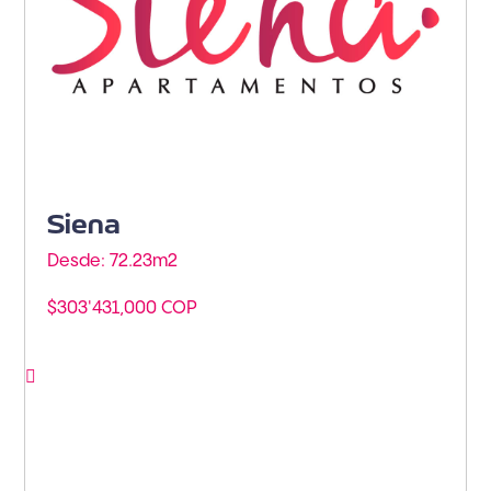
Siena
Desde: 72.23m
2
$303'431,000 COP
Ver proyecto