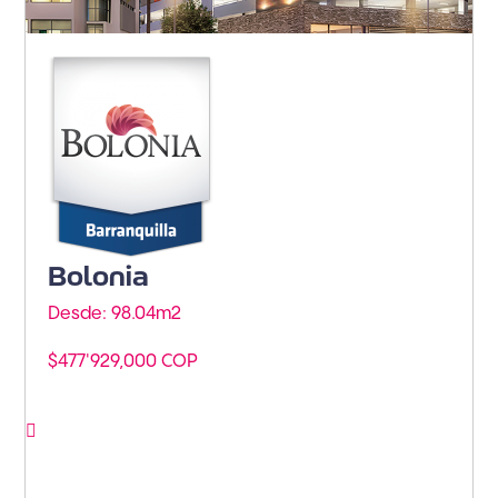
Barranquilla - Miramar
Bolonia
Desde: 98.04m
2
$477'929,000 COP