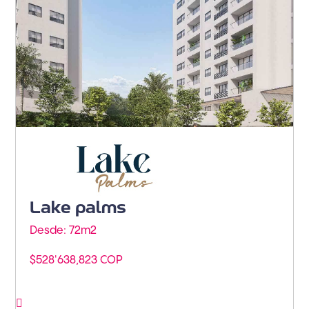
Barranquilla - Buenavista
Lake palms
Desde: 72m
2
$528'638,823 COP