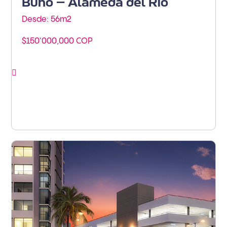
Búho – Alameda del Río
Desde: 56m
2
$150'000,000 COP
Ver proyecto