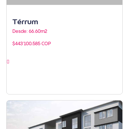
Térrum
Desde: 66.60m
2
$443'100.585 COP
Ver proyecto