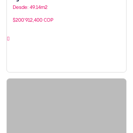
Desde: 49.14m
2
$200'912,400 COP
Ver proyecto
Armenia - Armenia