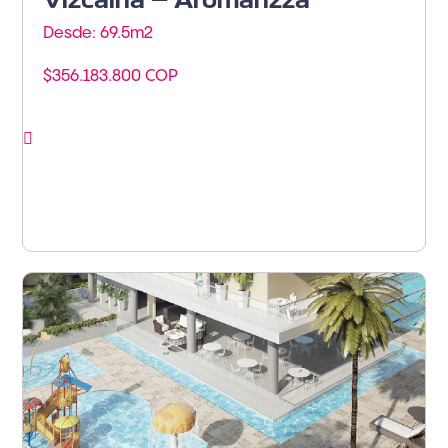
Vizcaína – Aromanzza
Desde: 69.5m
2
$356.183.800 COP
Ver proyecto