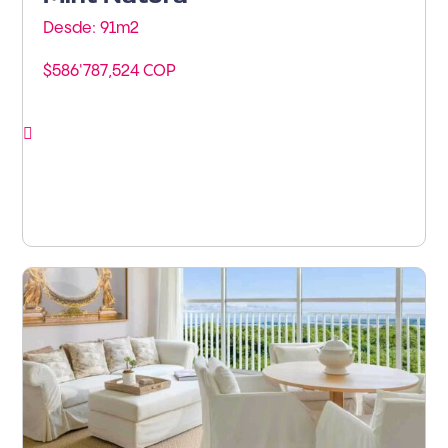
Desde: 91m
2
$586'787,524 COP
Ver proyecto