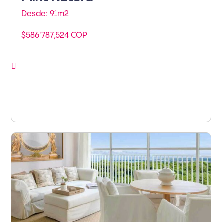
Desde: 91m
2
$586'787,524 COP
Ver proyecto