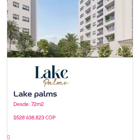
Barranquilla - Buenavista
Lake palms
Desde: 72m
2
$528'638,823 COP