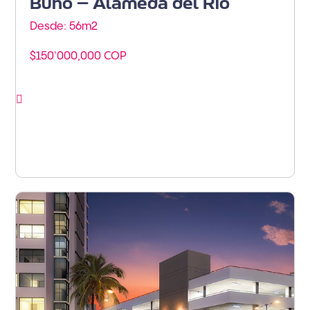
Búho – Alameda del Río
Desde: 56m
2
$150'000,000 COP
Ver proyecto