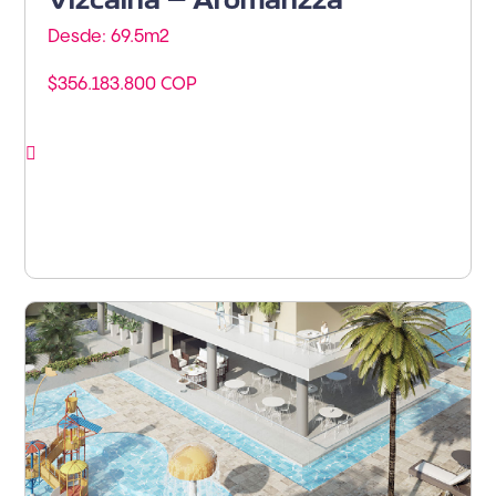
Vizcaína – Aromanzza
Desde: 69.5m
2
$356.183.800 COP
Ver proyecto