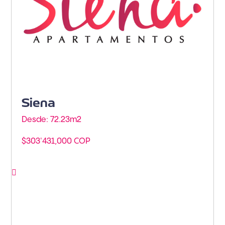
Siena
Desde: 72.23m
2
$303'431,000 COP
Ver proyecto