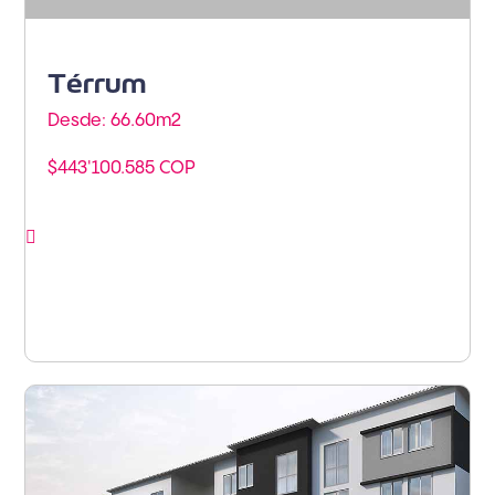
Térrum
Desde: 66.60m
2
$443'100.585 COP
Ver proyecto