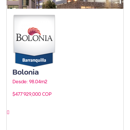
Barranquilla - Miramar
Bolonia
Desde: 98.04m
2
$477'929,000 COP