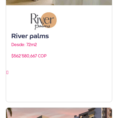
Barranquilla - Norte de
Barranquilla
River palms
Desde: 72m
2
$562'580,667 COP
Ver proyecto