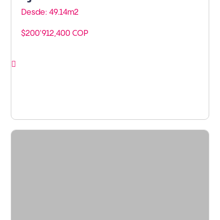
Desde: 49.14m
2
$200'912,400 COP
Ver proyecto
Armenia - Armenia